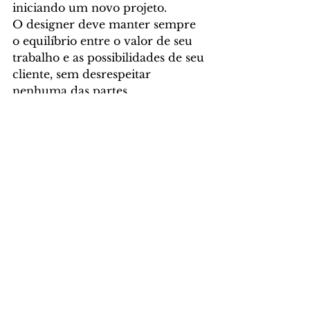
iniciando um novo projeto.
O designer deve manter sempre 
o equilíbrio entre o valor de seu 
trabalho e as possibilidades de seu 
cliente, sem desrespeitar 
nenhuma das partes.
Conquistar um cliente e fideliza-
lo é um longo processo onde o 
empreendedor vai entender que 
ao contratar seus serviços está 
agregando algo realmente 
valoroso à sua marca. Desta 
forma, vai considerar a 
contribuição de um designer 
profissional como um 
investimento e nem vai cogitar 
pedir para aquele sobrinho muito 
habilidoso com o computador 
que crie a identidade visual de 